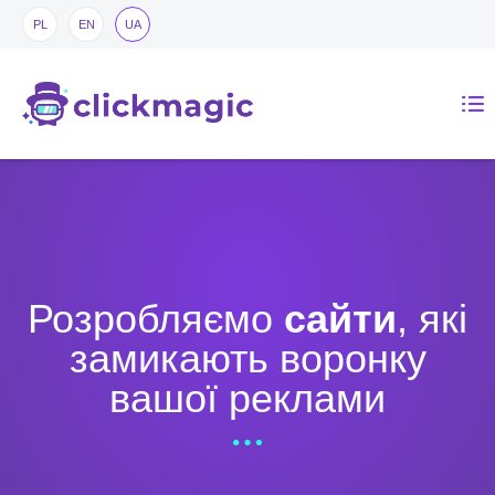
PL
EN
UA
Розробляємо
сайти
, які
замикають воронку
вашої реклами